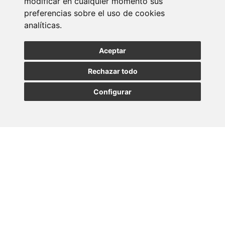
modificar en cualquier momento sus
preferencias sobre el uso de cookies
newsletter
analíticas.
Entérate de nuestras últimas noticias
Aceptar
Rechazar todo
SUSCRIBIRSE
Configurar