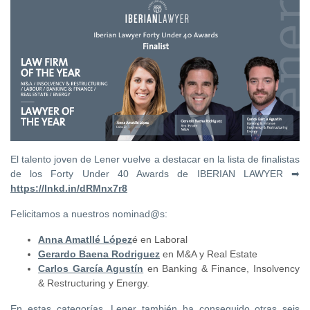
El talento joven de Lener vuelve a destacar en la lista de finalistas
de los Forty Under 40 Awards de IBERIAN LAWYER ➡
https://lnkd.in/dRMnx7r8
Felicitamos a nuestros nominad@s:
Anna Amatllé López
é en Laboral
Gerardo Baena Rodriguez
en M&A y Real Estate
Carlos García Agustín
en Banking & Finance, Insolvency
& Restructuring y Energy.
En estas categorías, Lener también ha conseguido otras seis