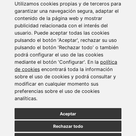
Newsletter Insolvencias y Situaciones Especiales
Utilizamos cookies propias y de terceros para
garantizar una navegación segura, adaptar el
14/07/2026
contenido de la página web y mostrar
publicidad relacionada con el interés del
usuario. Puede aceptar todas las cookies
pulsando el botón 'Aceptar', rechazar su uso
pulsando el botón 'Rechazar todo' o también
podrá configurar el uso de las cookies
mediante el botón 'Configurar'. En la
política
Suscribirse a la
de cookies
encontrará toda la información
sobre el uso de cookies y podrá consultar y
newsletter
modificar en cualquier momento sus
preferencias sobre el uso de cookies
analíticas.
Entérate de nuestras últimas noticias
Aceptar
SUSCRIBIRSE
Rechazar todo