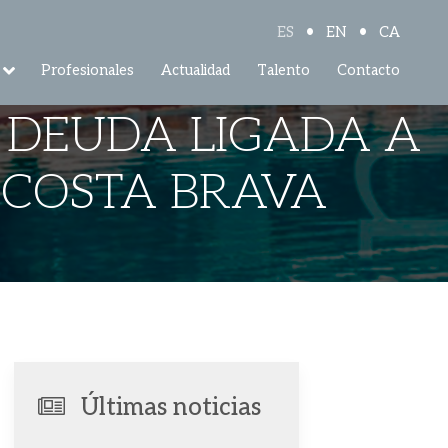
•
•
ES
EN
CA
Profesionales
Actualidad
Talento
Contacto
E DEUDA LIGADA A
 COSTA BRAVA
Últimas noticias