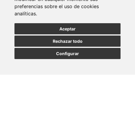
newsletter
preferencias sobre el uso de cookies
analíticas.
Entérate de nuestras últimas noticias
Aceptar
SUSCRIBIRSE
Rechazar todo
Configurar
MADRID
BARCELONA
OVIEDO
VALLADOLID
•
•
•