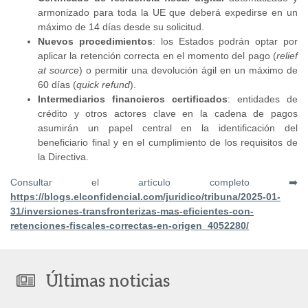
armonizado para toda la UE que deberá expedirse en un
máximo de 14 días desde su solicitud.
Nuevos procedimientos
: los Estados podrán optar por
aplicar la retención correcta en el momento del pago (
relief
at source
) o permitir una devolución ágil en un máximo de
60 días (
quick refund
).
Intermediarios financieros certificados
: entidades de
crédito y otros actores clave en la cadena de pagos
asumirán un papel central en la identificación del
beneficiario final y en el cumplimiento de los requisitos de
la Directiva.
Consultar el artículo completo ➡️
https://blogs.elconfidencial.com/juridico/tribuna/2025-01-
31/inversiones-transfronterizas-mas-eficientes-con-
retenciones-fiscales-correctas-en-origen_4052280/
Últimas noticias