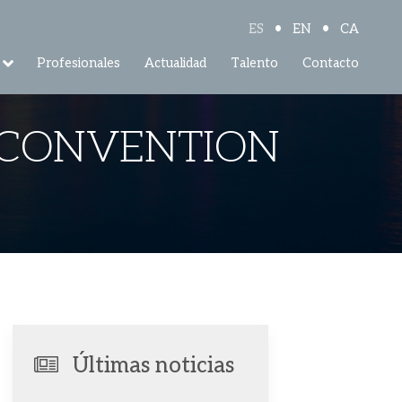
•
•
ES
EN
CA
Profesionales
Actualidad
Talento
Contacto
0 CONVENTION
Últimas noticias