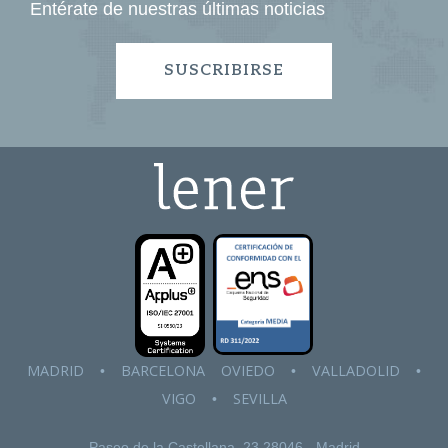
Entérate de nuestras últimas noticias
SUSCRIBIRSE
MADRID
BARCELONA
OVIEDO
VALLADOLID
•
•
•
VIGO
SEVILLA
•
Paseo de la Castellana, 23
28046 - Madrid