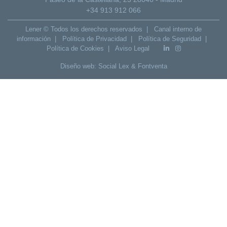
+34 913 912 066
Lener © Todos los derechos reservados |
Canal interno de
información
|
Política de Privacidad
|
Política de Seguridad
|
Política de Cookies
|
Aviso Legal
Diseño web:
Social Lex
&
Fontventa