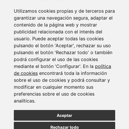
Utilizamos cookies propias y de terceros para
Newsletter Insolvencias y Situaciones Especiales
garantizar una navegación segura, adaptar el
14/07/2026
contenido de la página web y mostrar
publicidad relacionada con el interés del
usuario. Puede aceptar todas las cookies
pulsando el botón 'Aceptar', rechazar su uso
pulsando el botón 'Rechazar todo' o también
podrá configurar el uso de las cookies
mediante el botón 'Configurar'. En la
política
Suscribirse a la
de cookies
encontrará toda la información
sobre el uso de cookies y podrá consultar y
newsletter
modificar en cualquier momento sus
preferencias sobre el uso de cookies
analíticas.
Entérate de nuestras últimas noticias
Aceptar
SUSCRIBIRSE
Rechazar todo