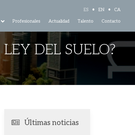
•
•
ES
EN
CA
Profesionales
Actualidad
Talento
Contacto
LEY DEL SUELO?
Últimas noticias