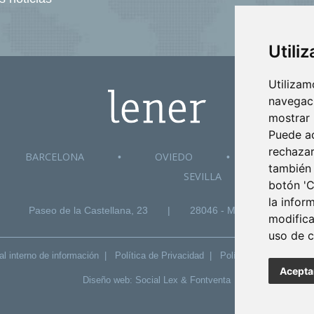
Utili
Utilizam
navegaci
mostrar 
Puede ac
rechazar
BARCELONA
OVIEDO
VALLADOL
•
•
también 
SEVILLA
botón 'C
la infor
Paseo de la Castellana, 23
|
28046 - Madrid
|
+3
modifica
uso de c
l interno de información
|
Política de Privacidad
|
Política de Seguridad
Acepta
Diseño web:
Social Lex
&
Fontventa