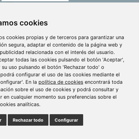
zamos cookies
os cookies propias y de terceros para garantizar una
ón segura, adaptar el contenido de la página web y
publicidad relacionada con el interés del usuario.
eptar todas las cookies pulsando el botón 'Aceptar',
 su uso pulsando el botón 'Rechazar todo' o
ID
VIGO
•
•
podrá configurar el uso de las cookies mediante el
onfigurar'. En la
política de cookies
encontrará toda
mación sobre el uso de cookies y podrá consultar y
4 913 912 066
r en cualquier momento sus preferencias sobre el
ookies analíticas.
|
Política de Cookies
|
Aviso Legal
r
Rechazar todo
Configurar