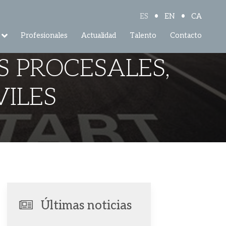
•
•
ES
EN
CA
Profesionales
Actualidad
Talento
Contacto
S PROCESALES,
VILES
Últimas noticias