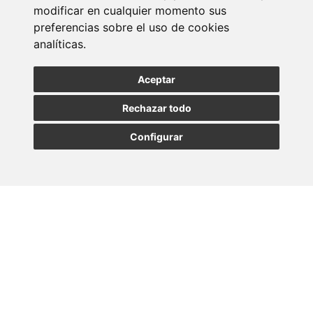
Entérate de nuestras últimas noticias
modificar en cualquier momento sus
preferencias sobre el uso de cookies
analíticas.
SUSCRIBIRSE
Aceptar
Rechazar todo
Configurar
MADRID
BARCELONA
OVIEDO
VALLADOLID
•
•
•
VIGO
SEVILLA
•
Paseo de la Castellana, 23
28046 - Madrid