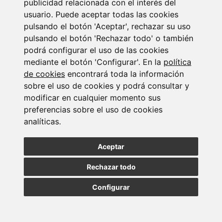
publicidad relacionada con el interés del
Información y del Servicio.
usuario. Puede aceptar todas las cookies
Promover la formación y concienciación en materia de
pulsando el botón 'Aceptar', rechazar su uso
seguridad de la información dentro de su ámbito de
responsabilidad.
pulsando el botón 'Rechazar todo' o también
Promover la realización del análisis de riesgos.
podrá configurar el uso de las cookies
Designar responsables de la ejecución del análisis de
mediante el botón 'Configurar'. En la
política
riesgos, de la declaración de aplicabilidad, identificar
de cookies
encontrará toda la información
medidas de seguridad, determinar configuraciones
sobre el uso de cookies y podrá consultar y
necesarias, elaborar documentación del sistema.
modificar en cualquier momento sus
Proporcionar asesoramiento para la determinación de la
preferencias sobre el uso de cookies
categoría del sistema, en colaboración con el Responsable
del Sistema y/o Comité de Seguridad de la Información de
analíticas.
la Información.
Participar en la elaboración e implantación de los planes de
Aceptar
mejora de la seguridad y llegado el caso en los planes de
continuidad, procediendo a su validación.
Rechazar todo
Gestionar las revisiones externas o internas del sistema.
Gestionar los procesos de certificación.
Configurar
Análisis de los informes de Auditoria de primera, segunda o
tercera parte que se refieran a los sistemas de su ámbito
competencial, y presentación de sus conclusiones al