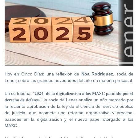
Hoy en Cinco Días
: una reflexión de
Noa Rodríguez
, socia de
Lener, sobre las grandes novedades del año en materia procesal.
En su tribuna, "𝟐𝟎𝟐𝟒: 𝐝𝐞 𝐥𝐚 𝐝𝐢𝐠𝐢𝐭𝐚𝐥𝐢𝐳𝐚𝐜𝐢𝐨́𝐧 𝐚 𝐥𝐨𝐬 𝐌𝐀𝐒𝐂 𝐩𝐚𝐬𝐚𝐧𝐝𝐨 𝐩𝐨𝐫 𝐞𝐥
𝐝𝐞𝐫𝐞𝐜𝐡𝐨 𝐝𝐞 𝐝𝐞𝐟𝐞𝐧𝐬𝐚", la socia de Lener analiza un año marcado por
la reciente aprobación de la ley de eficiencia del servicio público
de justicia, que acomete una reforma organizativa y procesal
basadas en la digitalización y el nuevo papel otorgado a los
MASC.