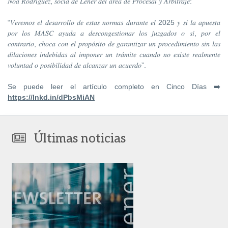
𝑁𝑜𝑎 𝑅𝑜𝑑𝑟𝑖́𝑔𝑢𝑒𝑧, 𝑠𝑜𝑐𝑖𝑎 𝑑𝑒 𝐿𝑒𝑛𝑒𝑟 𝑑𝑒𝑙 𝑎́𝑟𝑒𝑎 𝑑𝑒 𝑃𝑟𝑜𝑐𝑒𝑠𝑎𝑙 𝑦 𝐴𝑟𝑏𝑖𝑡𝑟𝑎𝑗𝑒:
“𝑉𝑒𝑟𝑒𝑚𝑜𝑠 𝑒𝑙 𝑑𝑒𝑠𝑎𝑟𝑟𝑜𝑙𝑙𝑜 𝑑𝑒 𝑒𝑠𝑡𝑎𝑠 𝑛𝑜𝑟𝑚𝑎𝑠 𝑑𝑢𝑟𝑎𝑛𝑡𝑒 𝑒𝑙 2025 𝑦 𝑠𝑖 𝑙𝑎 𝑎𝑝𝑢𝑒𝑠𝑡𝑎
𝑝𝑜𝑟 𝑙𝑜𝑠 𝑀𝐴𝑆𝐶 𝑎𝑦𝑢𝑑𝑎 𝑎 𝑑𝑒𝑠𝑐𝑜𝑛𝑔𝑒𝑠𝑡𝑖𝑜𝑛𝑎𝑟 𝑙𝑜𝑠 𝑗𝑢𝑧𝑔𝑎𝑑𝑜𝑠 𝑜 𝑠𝑖, 𝑝𝑜𝑟 𝑒𝑙
𝑐𝑜𝑛𝑡𝑟𝑎𝑟𝑖𝑜, 𝑐ℎ𝑜𝑐𝑎 𝑐𝑜𝑛 𝑒𝑙 𝑝𝑟𝑜𝑝𝑜́𝑠𝑖𝑡𝑜 𝑑𝑒 𝑔𝑎𝑟𝑎𝑛𝑡𝑖𝑧𝑎𝑟 𝑢𝑛 𝑝𝑟𝑜𝑐𝑒𝑑𝑖𝑚𝑖𝑒𝑛𝑡𝑜 𝑠𝑖𝑛 𝑙𝑎𝑠
𝑑𝑖𝑙𝑎𝑐𝑖𝑜𝑛𝑒𝑠 𝑖𝑛𝑑𝑒𝑏𝑖𝑑𝑎𝑠 𝑎𝑙 𝑖𝑚𝑝𝑜𝑛𝑒𝑟 𝑢𝑛 𝑡𝑟𝑎́𝑚𝑖𝑡𝑒 𝑐𝑢𝑎𝑛𝑑𝑜 𝑛𝑜 𝑒𝑥𝑖𝑠𝑡𝑒 𝑟𝑒𝑎𝑙𝑚𝑒𝑛𝑡𝑒
𝑣𝑜𝑙𝑢𝑛𝑡𝑎𝑑 𝑜 𝑝𝑜𝑠𝑖𝑏𝑖𝑙𝑖𝑑𝑎𝑑 𝑑𝑒 𝑎𝑙𝑐𝑎𝑛𝑧𝑎𝑟 𝑢𝑛 𝑎𝑐𝑢𝑒𝑟𝑑𝑜”.
Se puede leer el artículo completo en Cinco Días ➡️
https://lnkd.in/dPbsMiAN
Últimas noticias