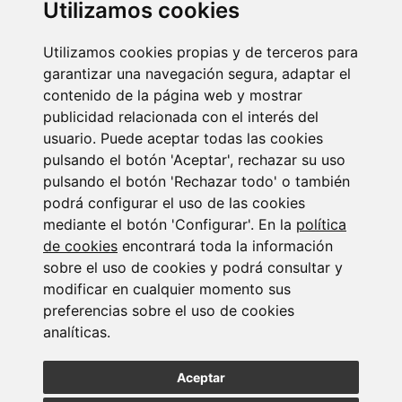
Utilizamos cookies
Utilizamos cookies propias y de terceros para
Newsletter Insolvencias y Situaciones Especiales
garantizar una navegación segura, adaptar el
14/07/2026
contenido de la página web y mostrar
publicidad relacionada con el interés del
usuario. Puede aceptar todas las cookies
pulsando el botón 'Aceptar', rechazar su uso
pulsando el botón 'Rechazar todo' o también
podrá configurar el uso de las cookies
mediante el botón 'Configurar'. En la
política
de cookies
encontrará toda la información
Suscribirse a la
sobre el uso de cookies y podrá consultar y
newsletter
modificar en cualquier momento sus
preferencias sobre el uso de cookies
analíticas.
Entérate de nuestras últimas noticias
Aceptar
SUSCRIBIRSE