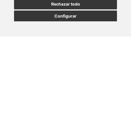
Rechazar todo
Configurar
MADRID
BARCELONA
OVIEDO
VALLADOLID
•
•
•
VIGO
SEVILLA
•
Paseo de la Castellana, 23
28046 - Madrid
+34 913 912 066
Lener © Todos los derechos reservados |
Canal interno de