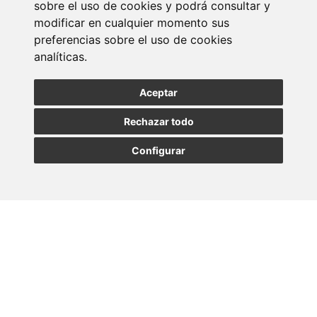
sobre el uso de cookies y podrá consultar y
modificar en cualquier momento sus
Entérate de nuestras últimas noticias
preferencias sobre el uso de cookies
analíticas.
SUSCRIBIRSE
Aceptar
Rechazar todo
Configurar
MADRID
BARCELONA
OVIEDO
VALLADOLID
•
•
•
VIGO
SEVILLA
•