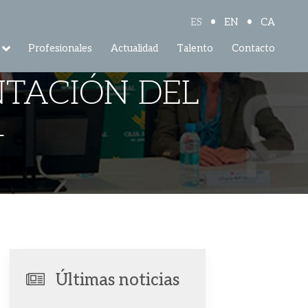
•
•
ES
EN
CA
Profesionales
Actualidad
Talento
Contacto
NTACIÓN DEL
4
Últimas noticias