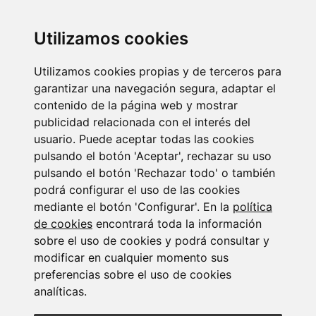
Utilizamos cookies
Utilizamos cookies propias y de terceros para
Newsletter Insolvencias y Situaciones Especiales
garantizar una navegación segura, adaptar el
14/07/2026
contenido de la página web y mostrar
publicidad relacionada con el interés del
usuario. Puede aceptar todas las cookies
pulsando el botón 'Aceptar', rechazar su uso
pulsando el botón 'Rechazar todo' o también
podrá configurar el uso de las cookies
mediante el botón 'Configurar'. En la
política
de cookies
encontrará toda la información
Suscribirse a la
sobre el uso de cookies y podrá consultar y
modificar en cualquier momento sus
newsletter
preferencias sobre el uso de cookies
analíticas.
Entérate de nuestras últimas noticias