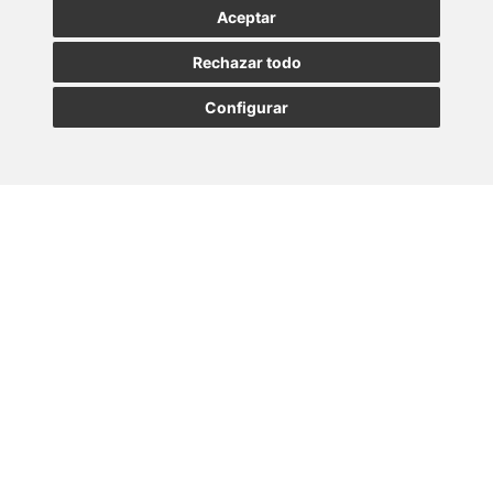
Aceptar
SUSCRIBIRSE
Rechazar todo
Configurar
MADRID
BARCELONA
OVIEDO
VALLADOLID
•
•
•
VIGO
SEVILLA
•
Paseo de la Castellana, 23
28046 - Madrid
+34 913 912 066