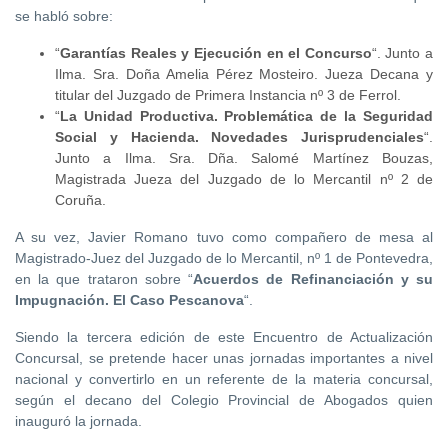
se habló sobre:
“
Garantías Reales y Ejecución en el Concurso
“. Junto a
Ilma. Sra. Doña Amelia Pérez Mosteiro. Jueza Decana y
titular del Juzgado de Primera Instancia nº 3 de Ferrol.
“
La Unidad Productiva. Problemática de la Seguridad
Social y Hacienda. Novedades Jurisprudenciales
“.
Junto a Ilma. Sra. Dña. Salomé Martínez Bouzas,
Magistrada Jueza del Juzgado de lo Mercantil nº 2 de
Coruña.
A su vez, Javier Romano tuvo como compañero de mesa al
Magistrado-Juez del Juzgado de lo Mercantil, nº 1 de Pontevedra,
en la que trataron sobre “
Acuerdos de Refinanciación y su
Impugnación. El Caso Pescanova
“.
Siendo la tercera edición de este Encuentro de Actualización
Concursal, se pretende hacer unas jornadas importantes a nivel
nacional y convertirlo en un referente de la materia concursal,
según el decano del Colegio Provincial de Abogados quien
inauguró la jornada.