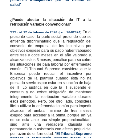
salud*
¿Puede afectar la situación de IT a la
retribución variable convencional?
En el
STS del 12 de febrero de 2026 (rec. 264/2024)
presente caso, la parte social pretende que se
entienda discriminatorio que la regulación del
convenio de empresa de los incentivos por
objetivos exigiese para su pago haber trabajado
entre tres y doce meses en el año valorado y,
alcanzados los 3 meses, penalice para su cobro
las situaciones de baja laboral por enfermedad
común. El Tribunal Supremo considera que la
Empresa puede reducir el incentivo por
objetivos de la plantilla cuando ésta no ha
prestado servicios por estar en situación de baja
de IT. Lo justifica en que la IT suspende el
contrato y no existe obligación de mantener
íntegramente la retribución variable durante
esos periodos. Pero, por otro lado, considera
ilícito utilizar la enfermedad común para impedir
alcanzar el umbral mínimo de tres meses
exigido para acceder a la prima, porque ahí ya
no se está ante una simple proporcionalidad,
sino ante una verdadera cláusula de
permanencia o asistencia con efecto perjudicial
por razón de enfermedad.
*El Tribunal Supremo