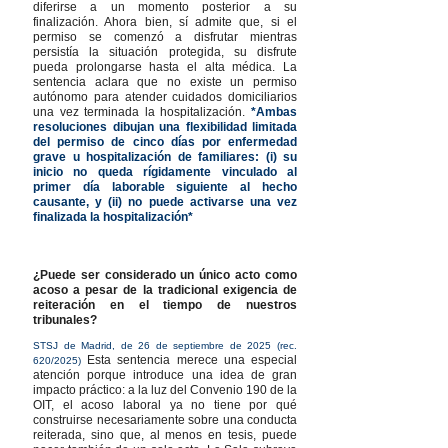
diferirse a un momento posterior a su
finalización. Ahora bien, sí admite que, si el
permiso se comenzó a disfrutar mientras
persistía la situación protegida, su disfrute
pueda prolongarse hasta el alta médica. La
sentencia aclara que no existe un permiso
autónomo para atender cuidados domiciliarios
una vez terminada la hospitalización.
*Ambas
resoluciones dibujan una flexibilidad limitada
del permiso de cinco días por enfermedad
grave u hospitalización de familiares: (i) su
inicio no queda rígidamente vinculado al
primer día laborable siguiente al hecho
causante, y (ii) no puede activarse una vez
finalizada la hospitalización*
¿Puede ser considerado un único acto como
acoso a pesar de la tradicional exigencia de
reiteración en el tiempo de nuestros
tribunales?
STSJ de Madrid, de 26 de septiembre de 2025 (rec.
Esta sentencia merece una especial
620/2025)
atención porque introduce una idea de gran
impacto práctico: a la luz del Convenio 190 de la
OIT, el acoso laboral ya no tiene por qué
construirse necesariamente sobre una conducta
reiterada, sino que, al menos en tesis, puede