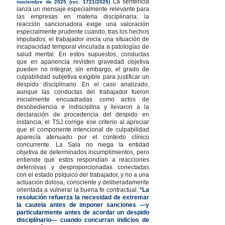
La sentencia
noviembre de 2025 (rec. 1721/2025)
lanza un mensaje especialmente relevante para
las empresas en materia disciplinaria: la
reacción sancionadora exige una valoración
especialmente prudente cuando, tras los hechos
imputados, el trabajador inicia una situación de
incapacidad temporal vinculada a patologías de
salud mental. En estos supuestos, conductas
que en apariencia revisten gravedad objetiva
pueden no integrar, sin embargo, el grado de
culpabilidad subjetiva exigible para justificar un
despido disciplinario. En el caso analizado,
aunque las conductas del trabajador fueron
inicialmente encuadradas como actos de
desobediencia e indisciplina y llevaron a la
declaración de procedencia del despido en
instancia, el TSJ corrige ese criterio al apreciar
que el componente intencional de culpabilidad
aparecía atenuado por el contexto clínico
concurrente. La Sala no niega la entidad
objetiva de determinados incumplimientos, pero
entiende que estos respondían a reacciones
defensivas y desproporcionadas conectadas
con el estado psíquico del trabajador, y no a una
actuación dolosa, consciente y deliberadamente
orientada a vulnerar la buena fe contractual.
*La
resolución refuerza la necesidad de extremar
la cautela antes de imponer sanciones —y
particularmente antes de acordar un despido
disciplinario— cuando concurran indicios de