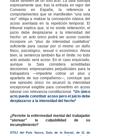
nacer también de un solo acto. La Sala subraya
expresamente que, tras la entrada en vigor del
Convenio en España, la referencia a
comportamientos que se manifiesten “una sola
vez” obliga a matizar la concepción clásica del
acoso asentada en la repetición temporal. El
tribunal explica que, si no existe reiteración, el
juicio debe desplazarse a la intensidad del
hecho: un acto único podrá ser acoso cuando
incorpore un “plus de intensidad cualitativa”
suficiente para causar por sí mismo un daño
físico, psicológico, sexual o económico. Ahora
bien, la sentencia también fija el límite: no todo
acto aislado será acoso. En el caso enjuiciado,
aunque la Sala considera acreditadas
decisiones empresariales perjudiciales para la
trabajadora —impedirle cobrar un plus y
apartarla de sus compañeros—, concluye que
ese episodio único no alcanzó la intensidad
excepcional exigible para convertirlo en acoso
laboral con relevancia constitucional.
*Un único
acto puede constituir acoso pero el juicio debe
desplazarse a la intensidad del hecho*
¿Permite la enfermedad mental del trabajador
“atenuar” la culpabilidad de su
incumplimiento?
STSJ del País Vasco, Sala de lo Social, de 11 de