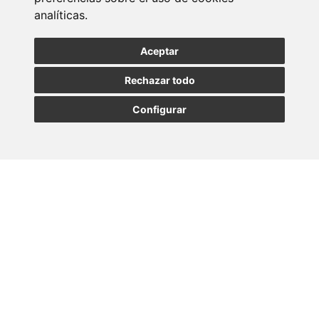
analíticas.
Entérate de nuestras últimas noticias
Aceptar
SUSCRIBIRSE
Rechazar todo
Configurar
MADRID
BARCELONA
OVIEDO
VALLADOLID
•
•
•
VIGO
SEVILLA
•