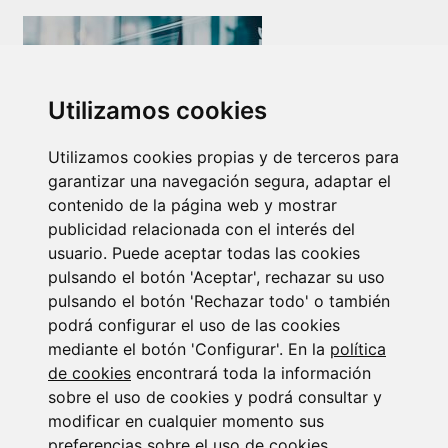
Utilizamos cookies
Utilizamos cookies propias y de terceros para
Newsletter Insolvencias y Situaciones Especiales
garantizar una navegación segura, adaptar el
14/07/2026
contenido de la página web y mostrar
publicidad relacionada con el interés del
usuario. Puede aceptar todas las cookies
pulsando el botón 'Aceptar', rechazar su uso
pulsando el botón 'Rechazar todo' o también
podrá configurar el uso de las cookies
mediante el botón 'Configurar'. En la
política
de cookies
encontrará toda la información
Suscribirse a la
sobre el uso de cookies y podrá consultar y
modificar en cualquier momento sus
newsletter
preferencias sobre el uso de cookies