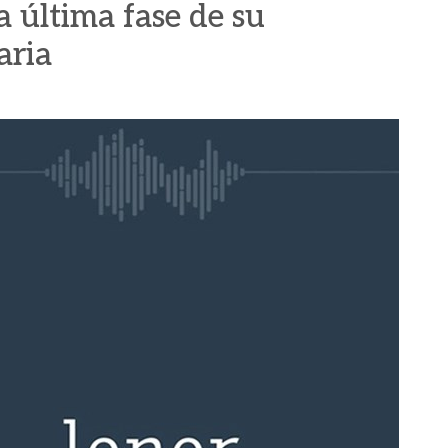
la última fase de su
aria