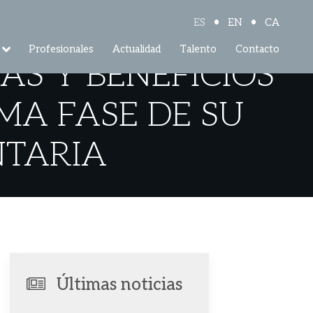
•
•
ES
EN
CA
Profesionales
Actualidad
Talento
Contacto
AS Y BENEFICIOS
IMA FASE DE SU
NTARIA
Últimas noticias