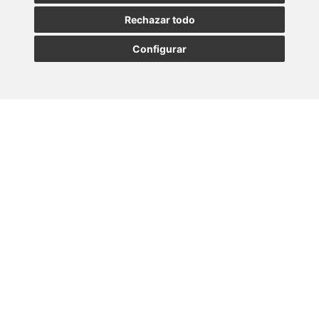
Rechazar todo
Configurar
MADRID
BARCELONA
OVIEDO
VALLADOLID
•
•
•
VIGO
SEVILLA
•
Paseo de la Castellana, 23
28046 - Madrid
+34 913 912 066
Lener © Todos los derechos reservados |
Canal interno de