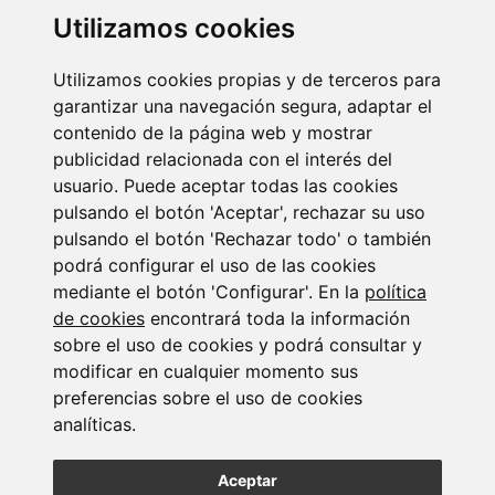
Utilizamos cookies
Newsletter Insolvencias y Situaciones Especiales
Utilizamos cookies propias y de terceros para
garantizar una navegación segura, adaptar el
14/07/2026
contenido de la página web y mostrar
publicidad relacionada con el interés del
usuario. Puede aceptar todas las cookies
pulsando el botón 'Aceptar', rechazar su uso
pulsando el botón 'Rechazar todo' o también
podrá configurar el uso de las cookies
mediante el botón 'Configurar'. En la
política
Suscribirse a la
de cookies
encontrará toda la información
sobre el uso de cookies y podrá consultar y
newsletter
modificar en cualquier momento sus
preferencias sobre el uso de cookies
analíticas.
Entérate de nuestras últimas noticias
Aceptar
SUSCRIBIRSE