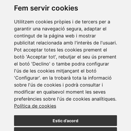
Fem servir cookies
Utilitzem cookies pròpies i de tercers per a
Newsletter Insolvències i Situacions Especials
garantir una navegació segura, adaptar el
14/07/2026
contingut de la página web i mostrar
publicitat relacionada amb l'interès de l'usuari.
Pot acceptar totes les cookies prement el
botò 'Acceptar tot', rebutjar el seu ús prement
el botó 'Declino' o tambe podra configurar
l'ús de les cookies mitjançant el botó
'Configurar'. en la trobarà tota la informació
Subscriure a la
sobre l'ús de cookies i podrà consultar i
modificar en qualsevol moment les seves
newsletter
preferències sobre l'ús de cookies analítiques.
Política de cookies
Assabenta't de les nostres últimes notícies
Estic d’acord