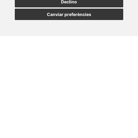
SUBSCRIURE
Declino
Canviar preferències
MADRID
BARCELONA
OVIEDO
VALLADOLID
•
•
•
VIGO
SEVILLA
•
Paseo de la Castellana, 23
28046 - Madrid
+34 913 912 066
Lener © Tots els drets reservats |
|
Política de Privacitat
|