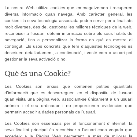
La nostra Web utilitza cookies que emmagatzemen i recuperen
diversa informació quan navega. Amb caràcter general, les
cookies i la seva tecnologia associada poden servir per a finalitats
molt diverses, des de, gestionar les millores tècniques de la web,
reconèixer a l'usuari, obtenir informació sobre els seus hàbits de
navegació, fins a personalitzar la forma en què es mostra el
contingut. Els usos concrets que fem d'aquestes tecnologies es
descriuen detalladament, a continuació, i vostè com a usuari pot
gestionar la seva activació o no.
Què és una Cookie?
Les Cookies són arxius que contenen petites quantitats
d'informació que es descarreguen en el dispositiu de l'usuari
quan visita una pàgina web, associant-se únicament a un usuari
anònim i el seu ordinador i no proporcionen evidències que
permetin accedir a dades personals de l'usuari.
Les Cookies són essencials per al funcionament d'Internet, la
seva finalitat principal és reconèixer a l'usuari cada vegada que
accedeix a la Pàgina Web permetent, a més de millorar la