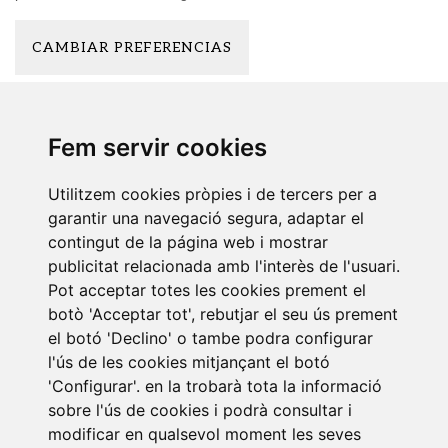
CAMBIAR PREFERENCIAS
Exercicis de drets
Fem servir cookies
Com a usuari podràs exercitar els teus drets d'accés, rectificació,
supressió, oposició, limitació del tractament i portabilitat, quan
Utilitzem cookies pròpies i de tercers per a
corresponguin, així com revocar el teu consentiment, respecte del
tractament, mitjançant escrit dirigit al Delegat de Protecció de
garantir una navegació segura, adaptar el
Dades a l'adreça de correu electrònic
privacidad@grupolener.es
contingut de la página web i mostrar
acreditant la teva identitat.
publicitat relacionada amb l'interès de l'usuari.
Pot acceptar totes les cookies prement el
Així mateix, tens dret a presentar una reclamació davant una
botò 'Acceptar tot', rebutjar el seu ús prement
autoritat de control competent. A Espanya, l'autoritat és l'Agència
el botó 'Declino' o tambe podra configurar
Espanyola de Protecció de Dades (
www.aepd.es
).
l'ús de les cookies mitjançant el botó
Canvis en la política de cookies
'Configurar'. en la trobarà tota la informació
sobre l'ús de cookies i podrà consultar i
Aquesta Política de Cookies podria ser modificada en funció de
modificar en qualsevol moment les seves
les exigències legislatives, reglamentàries, o amb la finalitat