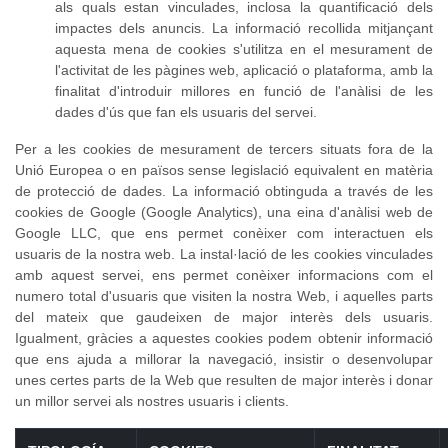
als quals estan vinculades, inclosa la quantificació dels
impactes dels anuncis. La informació recollida mitjançant
aquesta mena de cookies s'utilitza en el mesurament de
l'activitat de les pàgines web, aplicació o plataforma, amb la
finalitat d'introduir millores en funció de l'anàlisi de les
dades d'ús que fan els usuaris del servei.
Per a les cookies de mesurament de tercers situats fora de la
Unió Europea o en països sense legislació equivalent en matèria
de protecció de dades. La informació obtinguda a través de les
cookies de Google (Google Analytics), una eina d'anàlisi web de
Google LLC, que ens permet conèixer com interactuen els
usuaris de la nostra web. La instal·lació de les cookies vinculades
amb aquest servei, ens permet conèixer informacions com el
numero total d'usuaris que visiten la nostra Web, i aquelles parts
del mateix que gaudeixen de major interès dels usuaris.
Igualment, gràcies a aquestes cookies podem obtenir informació
que ens ajuda a millorar la navegació, insistir o desenvolupar
unes certes parts de la Web que resulten de major interès i donar
un millor servei als nostres usuaris i clients.