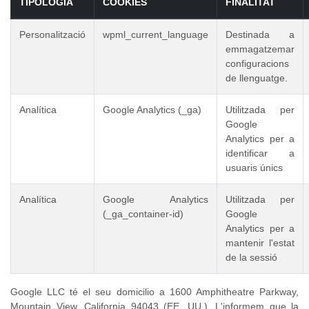
TIPOLOGÍA
COOKIES
FINALITAT
Personalització
wpml_current_language
Destinada a
emmagatzemar
configuracions
de llenguatge.
Analítica
Google Analytics (_ga)
Utilitzada per
Google
Analytics per a
identificar a
usuaris únics
Analítica
Google Analytics
Utilitzada per
(_ga_container-id)
Google
Analytics per a
mantenir l'estat
de la sessió
Google LLC té el seu domicilio a 1600 Amphitheatre Parkway,
Mountain View, California 94043 (EE. UU.). L'informem que la