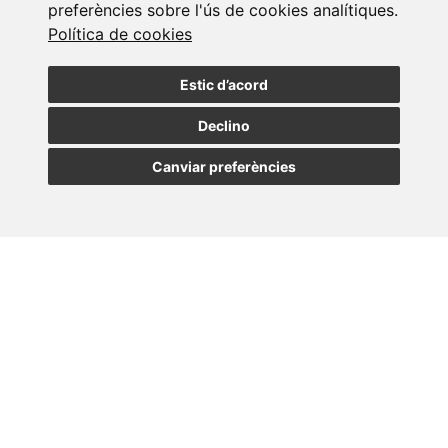
preferències sobre l'ús de cookies analítiques.
d'adaptar aquesta política a les instruccions dictades per
Política de cookies
l'Agència Espanyola de Protecció de Dades. Per això, s'aconsella
als usuaris que la visitin periòdicament. Quan es produeixin
canvis significatius en aquesta Política de Cookies, es
Estic d’acord
comunicaran als usuaris bé mitjançant aquesta Pàgina Web o a
través de correu electrònic.
Declino
Canviar preferències
Contacte
Si tingués algun dubte, comentari o suggeriment sobre la Política
de Cookies, pot contactar amb el Delegat de Protecció de Dades
de LENER a través de la següent adreça:
privacidad@grupolener.es
Última actualització: 11 de febrero de 2025