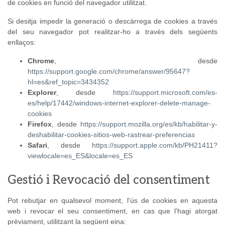
de cookies en funció del navegador utilitzat.
Si desitja impedir la generació o descàrrega de cookies a través
del seu navegador pot realitzar-ho a través dels següents
enllaços:
Chrome
, desde
https://support.google.com/chrome/answer/95647?
hl=es&ref_topic=3434352
Explorer
, desde
https://support.microsoft.com/es-
es/help/17442/windows-internet-explorer-delete-manage-
cookies
Firefox
, desde
https://support.mozilla.org/es/kb/habilitar-y-
deshabilitar-cookies-sitios-web-rastrear-preferencias
Safari
, desde
https://support.apple.com/kb/PH21411?
viewlocale=es_ES&locale=es_ES
Gestió i Revocació del consentiment
Pot rebutjar en qualsevol moment, l'ús de cookies en aquesta
web i revocar el seu consentiment, en cas que l'hagi atorgat
prèviament, utilitzant la següent eina: