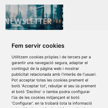
Newsletter Insolvències i Situacions Especials
Fem servir cookies
14/07/2026
Utilitzem cookies pròpies i de tercers per a
garantir una navegació segura, adaptar el
contingut de la página web i mostrar
publicitat relacionada amb l'interès de l'usuari.
Pot acceptar totes les cookies prement el
botò 'Acceptar tot', rebutjar el seu ús prement
el botó 'Declino' o tambe podra configurar
Subscriure a la
l'ús de les cookies mitjançant el botó
'Configurar'. en la trobarà tota la informació
newsletter