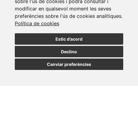
sobre l'ús de cookies i podrà consultar i
modificar en qualsevol moment les seves
Assabenta't de les nostres últimes notícies
preferències sobre l'ús de cookies analítiques.
Política de cookies
SUBSCRIURE
Estic d’acord
Declino
Canviar preferències
MADRID
BARCELONA
OVIEDO
VALLADOLID
•
•
•
VIGO
SEVILLA
•