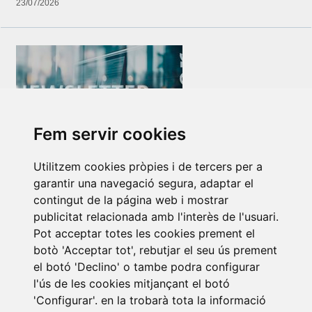
23/07/2026
Fem servir cookies
Newsletter Insolvències i Situacions Especials
Utilitzem cookies pròpies i de tercers per a
14/07/2026
garantir una navegació segura, adaptar el
contingut de la página web i mostrar
publicitat relacionada amb l'interès de l'usuari.
Pot acceptar totes les cookies prement el
botò 'Acceptar tot', rebutjar el seu ús prement
el botó 'Declino' o tambe podra configurar
l'ús de les cookies mitjançant el botó
'Configurar'. en la trobarà tota la informació
Subscriure a la