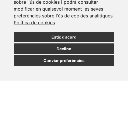
sobre l'ús de cookies i podrà consultar i
newsletter
modificar en qualsevol moment les seves
preferències sobre l'ús de cookies analítiques.
Política de cookies
Assabenta't de les nostres últimes notícies
Estic d’acord
SUBSCRIURE
Declino
Canviar preferències