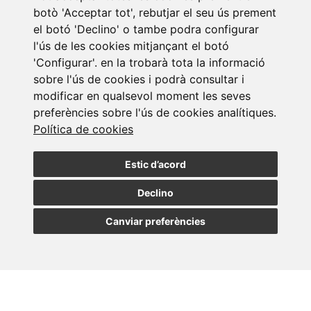
botò 'Acceptar tot', rebutjar el seu ús prement
el botó 'Declino' o tambe podra configurar
l'ús de les cookies mitjançant el botó
Subscriure a la
'Configurar'. en la trobarà tota la informació
sobre l'ús de cookies i podrà consultar i
newsletter
modificar en qualsevol moment les seves
preferències sobre l'ús de cookies analítiques.
Assabenta't de les nostres últimes notícies
Política de cookies
Estic d’acord
SUBSCRIURE
Declino
Canviar preferències