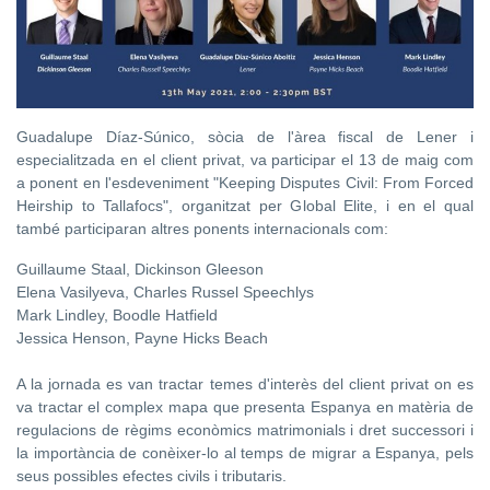
Guadalupe Díaz-Súnico, sòcia de l'àrea fiscal de Lener i
especialitzada en el client privat, va participar el 13 de maig com
a ponent en l'esdeveniment "Keeping Disputes Civil: From Forced
Heirship to Tallafocs", organitzat per Global Elite, i en el qual
també participaran altres ponents internacionals com:
Guillaume Staal, Dickinson Gleeson
Elena Vasilyeva, Charles Russel Speechlys
Mark Lindley, Boodle Hatfield
Jessica Henson, Payne Hicks Beach
A la jornada es van tractar temes d'interès del client privat on es
va tractar el complex mapa que presenta Espanya en matèria de
regulacions de règims econòmics matrimonials i dret successori i
la importància de conèixer-lo al temps de migrar a Espanya, pels
seus possibles efectes civils i tributaris.