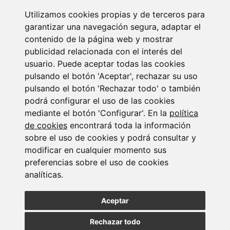
SUSCRIBIRSE
Utilizamos cookies propias y de terceros para
garantizar una navegación segura, adaptar el
contenido de la página web y mostrar
publicidad relacionada con el interés del
usuario. Puede aceptar todas las cookies
pulsando el botón 'Aceptar', rechazar su uso
pulsando el botón 'Rechazar todo' o también
podrá configurar el uso de las cookies
mediante el botón 'Configurar'. En la
política
de cookies
encontrará toda la información
sobre el uso de cookies y podrá consultar y
modificar en cualquier momento sus
MADRID
BARCELONA
OVIEDO
VALLADOLID
•
•
•
preferencias sobre el uso de cookies
VIGO
SEVILLA
•
analíticas.
Paseo de la Castellana, 23
28046 - Madrid
Aceptar
+34 913 912 066
Rechazar todo
Lener © Todos los derechos reservados |
Canal interno de