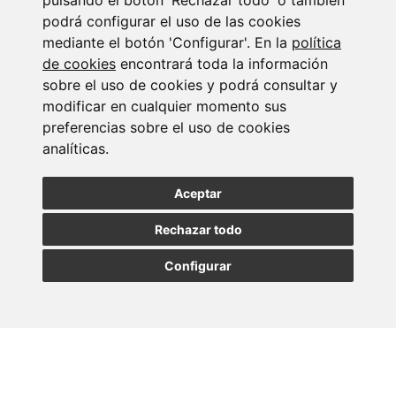
pulsando el botón 'Rechazar todo' o también
24/07/2026
podrá configurar el uso de las cookies
mediante el botón 'Configurar'. En la
política
de cookies
encontrará toda la información
sobre el uso de cookies y podrá consultar y
modificar en cualquier momento sus
preferencias sobre el uso de cookies
analíticas.
Aceptar
Fiscalidad internacional de patrimonios
Rechazar todo
23/07/2026
Configurar