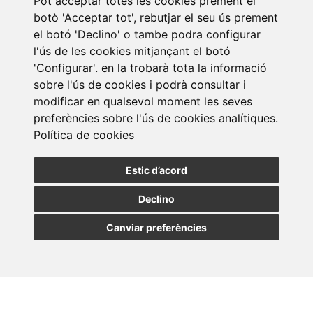
Pot acceptar totes les cookies prement el
botò 'Acceptar tot', rebutjar el seu ús prement
el botó 'Declino' o tambe podra configurar
l'ús de les cookies mitjançant el botó
'Configurar'. en la trobarà tota la informació
sobre l'ús de cookies i podrà consultar i
modificar en qualsevol moment les seves
preferències sobre l'ús de cookies analítiques.
Subscriure a la
Política de cookies
newsletter
Estic d’acord
Assabenta't de les nostres últimes notícies
Declino
Canviar preferències
SUBSCRIURE