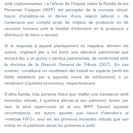
amb criptomonedas, i a l'efecte de l'Impost sobre la Renda de les
Persones Físiques (IRPF) del perceptor de la moneda virtual,
haurà d'analitzar-se si deriva d'una relació laboral o de
l'ordenació per compte propi de mitjans de producció i/o de
recursos humans amb la finalitat d'intervenir en la producció o
distribució de béns o serveis.
Si la resposta a aquest plantejament és negativa, afirmen els
autors, originarà per a les parts una alteració patrimonial que
donarà lloc a un guany o pèrdua patrimonials, de conformitat amb
la doctrina de la Direcció General de Tributs (DGT). En cas
contrari, constituirà un rendiment del treball en espècie (amb els
límits establerts per a aquesta mena de retribucions) o un
rendiment d'activitat econòmica, respectivament.
D'altra banda, tota persona física que realitzi una transacció amb
monedes virtuals, li quedarà afectat el seu patrimoni, tenint, per
tant, la seva repercussió en el seu IRPF. Davant aquesta
circumstància, els autors apuntis que haurà d'atendre's al
«mètode FIFO», això és, les primeres monedes virtuals que van
entrar en el patrimoni seran les primeres a sortir.