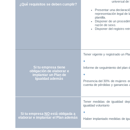
universal de
¿Qué requisitos se deben cumplir?
Presentar una declaració
representación legal de l
plantilla.
Disponer de un procedimi
razón de sexo.
Disponer del registro retr
Tener vigente y registrado un Pla
+
Si tu empresa tiene
Informe de seguimiento del plan 
obligación de elaborar e
+
implantar un Plan de
Igualdad
además
Presencia del 30% de mujeres e
cuenta de pérdidas y ganancias 
Tener medidas de igualdad de
igualdad voluntario
+
Si tu empresa
NO
está obligada a
elaborar e implantar el
Plan
además
Haber implantado medidas de igu