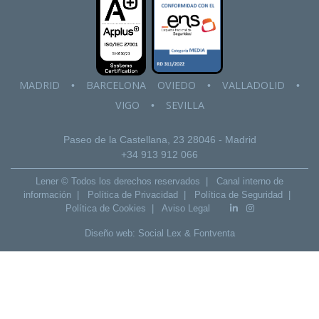
MADRID
BARCELONA
OVIEDO
VALLADOLID
•
•
•
VIGO
SEVILLA
•
Paseo de la Castellana, 23
28046 - Madrid
+34 913 912 066
Lener © Todos los derechos reservados |
Canal interno de
información
|
Política de Privacidad
|
Política de Seguridad
|
Política de Cookies
|
Aviso Legal
Diseño web:
Social Lex
&
Fontventa