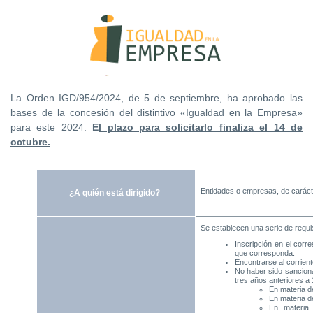
La Orden IGD/954/2024, de 5 de septiembre, ha aprobado las
bases de la concesión del distintivo «Igualdad en la Empresa»
para este 2024.
E
l plazo para solicitarlo finaliza el 14 de
octubre.
Entidades o empresas, de carácte
¿A quién está dirigido?
Se establecen una serie de requis
Inscripción en el corre
que corresponda.
Encontrarse al corrient
No haber
sido s
ancion
tres años anteriores a 
En materia d
En materia d
En materia 