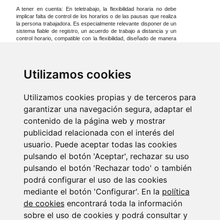
A tener en cuenta: En teletrabajo, la flexibilidad horaria no debe
implicar falta de control de los horarios o de las pausas que realiza
la persona trabajadora. Es especialmente relevante disponer de un
sistema fiable de registro, un acuerdo de trabajo a distancia y un
control horario, compatible con la flexibilidad, diseñado de manera
que se permita reconstruir la jornada, especialmente para cuando
ocurre lo inesperado.
Utilizamos cookies
Utilizamos cookies propias y de terceros para
Últimas noticias
garantizar una navegación segura, adaptar el
contenido de la página web y mostrar
publicidad relacionada con el interés del
usuario. Puede aceptar todas las cookies
pulsando el botón 'Aceptar', rechazar su uso
pulsando el botón 'Rechazar todo' o también
podrá configurar el uso de las cookies
mediante el botón 'Configurar'. En la
política
Newsletter Laboral. Julio 2026
de cookies
encontrará toda la información
24/07/2026
sobre el uso de cookies y podrá consultar y