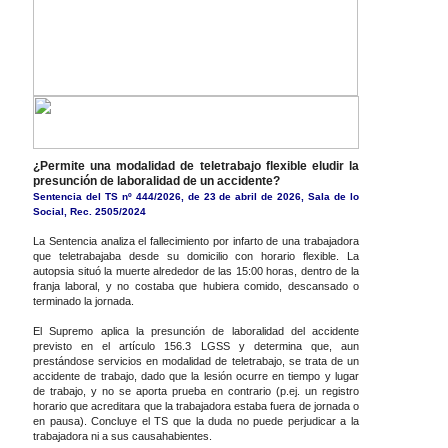
¿Permite una modalidad de teletrabajo flexible eludir la
presunción de laboralidad de un accidente?
Sentencia del TS nº 444/2026, de 23 de abril de 2026, Sala de lo
Social, Rec. 2505/2024
La Sentencia analiza el fallecimiento por infarto de una trabajadora
que teletrabajaba desde su domicilio con horario flexible. La
autopsia situó la muerte alrededor de las 15:00 horas, dentro de la
franja laboral, y no costaba que hubiera comido, descansado o
terminado la jornada.
El Supremo aplica la presunción de laboralidad del accidente
previsto en el artículo 156.3 LGSS y determina que, aun
prestándose servicios en modalidad de teletrabajo, se trata de un
accidente de trabajo, dado que la lesión ocurre en tiempo y lugar
de trabajo, y no se aporta prueba en contrario (p.ej. un registro
horario que acreditara que la trabajadora estaba fuera de jornada o
en pausa). Concluye el TS que la duda no puede perjudicar a la
trabajadora ni a sus causahabientes.