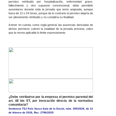
permiso retribuido por hospitalización, enfermedad grave,
fallecimiento u otro supuesto convencional, debe permitirle
ausentarse durante toda la jornada que tenía asignada, aunque
fuera de 12 o 24 horas, porque de lo contrario el permiso dejaría de
ser plenamente retribuido y no cumpliría su finalidad.
A tener en cuenta: como regla general, las ausencias derivadas de
dichos permisos cubren la totalidad de la jornada prevista, salvo
que la norma aplicable lo limite expresamente.
¿Debe retribuirse por la empresa el permiso parental del
art. 48 bis ET, por invocación directa de la normativa
comunitaria?
Sentencia TSJ País Vasco Sala de lo Social, núm. 395/2026, de 12
de febrero de 2026, Rec. 2786/2025