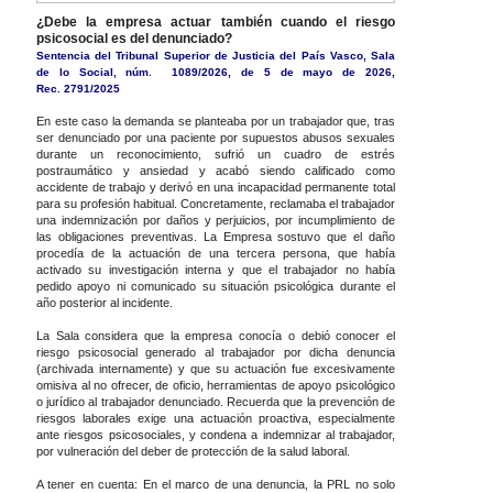
¿Debe la empresa actuar también cuando el riesgo
psicosocial es del denunciado?
Sentencia del Tribunal Superior de Justicia del País Vasco, Sala
de lo Social, núm. 1089/2026, de 5 de mayo de 2026,
Rec. 2791/2025
En este caso la demanda se planteaba por un trabajador que, tras
ser denunciado por una paciente por supuestos abusos sexuales
durante un reconocimiento, sufrió un cuadro de estrés
postraumático y ansiedad y acabó siendo calificado como
accidente de trabajo y derivó en una incapacidad permanente total
para su profesión habitual. Concretamente, reclamaba el trabajador
una indemnización por daños y perjuicios, por incumplimiento de
las obligaciones preventivas. La Empresa sostuvo que el daño
procedía de la actuación de una tercera persona, que había
activado su investigación interna y que el trabajador no había
pedido apoyo ni comunicado su situación psicológica durante el
año posterior al incidente.
La Sala considera que la empresa conocía o debió conocer el
riesgo psicosocial generado al trabajador por dicha denuncia
(archivada internamente) y que su actuación fue excesivamente
omisiva al no ofrecer, de oficio, herramientas de apoyo psicológico
o jurídico al trabajador denunciado. Recuerda que la prevención de
riesgos laborales exige una actuación proactiva, especialmente
ante riesgos psicosociales, y condena a indemnizar al trabajador,
por vulneración del deber de protección de la salud laboral.
A tener en cuenta: En el marco de una denuncia, la PRL no solo