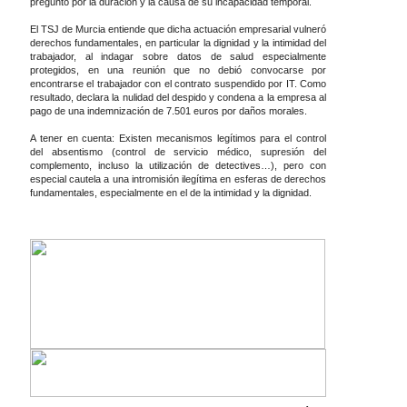
preguntó por la duración y la causa de su incapacidad temporal.
El TSJ de Murcia entiende que dicha actuación empresarial vulneró
derechos fundamentales, en particular la dignidad y la intimidad del
trabajador, al indagar sobre datos de salud especialmente
protegidos, en una reunión que no debió convocarse por
encontrarse el trabajador con el contrato suspendido por IT. Como
resultado, declara la nulidad del despido y condena a la empresa al
pago de una indemnización de 7.501 euros por daños morales.
A tener en cuenta: Existen mecanismos legítimos para el control
del absentismo (control de servicio médico, supresión del
complemento, incluso la utilización de detectives…), pero con
especial cautela a una intromisión ilegítima en esferas de derechos
fundamentales, especialmente en el de la intimidad y la dignidad.